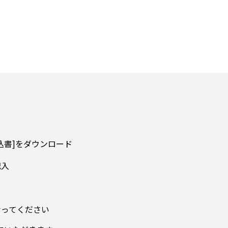
込書]をダウンロード
記入
なってください